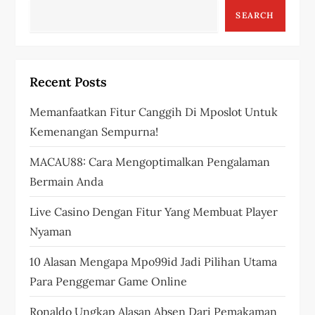
SEARCH
Recent Posts
Memanfaatkan Fitur Canggih Di Mposlot Untuk
Kemenangan Sempurna!
MACAU88: Cara Mengoptimalkan Pengalaman
Bermain Anda
Live Casino Dengan Fitur Yang Membuat Player
Nyaman
10 Alasan Mengapa Mpo99id Jadi Pilihan Utama
Para Penggemar Game Online
Ronaldo Ungkap Alasan Absen Dari Pemakaman