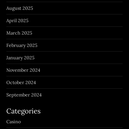
August 2025
April 2025
March 2025
February 2025
January 2025
November 2024
October 2024
September 2024
Categories
Casino