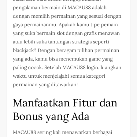
pengalaman bermain di MACAU88 adalah
dengan memilih permainan yang sesuai dengan
gaya permainanmu. Apakah kamu tipe pemain
yang suka bermain slot dengan grafis menawan
atau lebih suka tantangan strategis seperti
blackjack? Dengan beragam pilihan permainan
yang ada, kamu bisa menemukan game yang
paling cocok. Setelah MACAU88 login, luangkan
waktu untuk menjelajahi semua kategori
permainan yang ditawarkan!
Manfaatkan Fitur dan
Bonus yang Ada
MACAU88 sering kali menawarkan berbagai