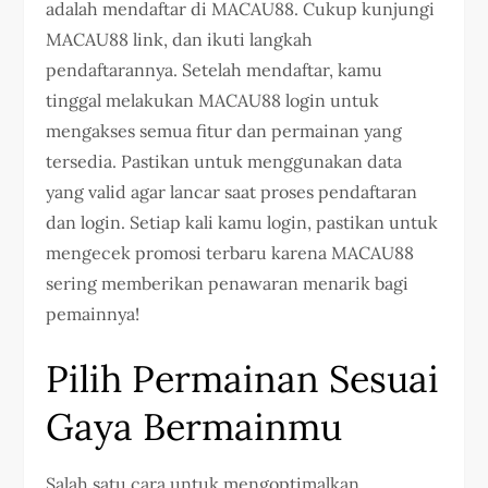
adalah mendaftar di MACAU88. Cukup kunjungi
MACAU88 link, dan ikuti langkah
pendaftarannya. Setelah mendaftar, kamu
tinggal melakukan MACAU88 login untuk
mengakses semua fitur dan permainan yang
tersedia. Pastikan untuk menggunakan data
yang valid agar lancar saat proses pendaftaran
dan login. Setiap kali kamu login, pastikan untuk
mengecek promosi terbaru karena MACAU88
sering memberikan penawaran menarik bagi
pemainnya!
Pilih Permainan Sesuai
Gaya Bermainmu
Salah satu cara untuk mengoptimalkan