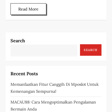
Read More
Search
SEARCH
Recent Posts
Memanfaatkan Fitur Canggih Di Mposlot Untuk
Kemenangan Sempurna!
MACAU88: Cara Mengoptimalkan Pengalaman
Bermain Anda