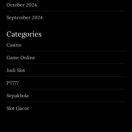
October 2024
September 2024
Categories
Casino
Game Online
Judi Slot
PT777
Sepakbola
Slot Gacor