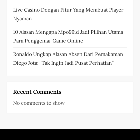
Live Casino Dengan Fitur Yang Membuat Player
Nyaman
10 Alasan Mengapa Mpo99id Jadi Pilihan Utama
Para Penggemar Game Online
Ronaldo Ungkap Alasan Absen Dari Pemakaman
Diogo Jota: “Tak Ingin Jadi Pusat Perhatian”
Recent Comments
No comments to show.