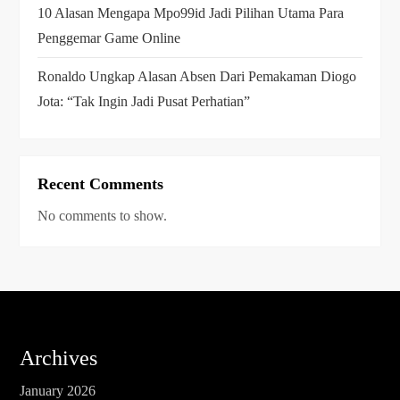
10 Alasan Mengapa Mpo99id Jadi Pilihan Utama Para
Penggemar Game Online
Ronaldo Ungkap Alasan Absen Dari Pemakaman Diogo
Jota: “Tak Ingin Jadi Pusat Perhatian”
Recent Comments
No comments to show.
Archives
January 2026