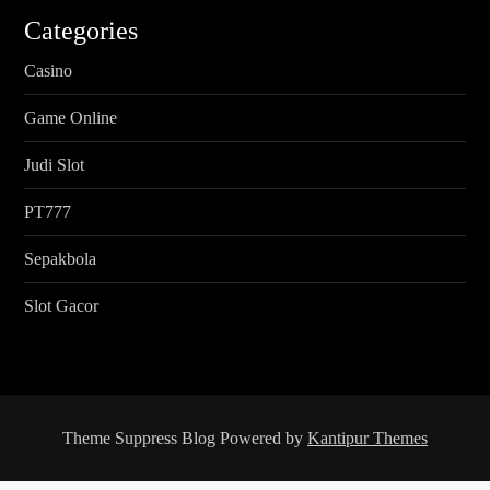
Categories
Casino
Game Online
Judi Slot
PT777
Sepakbola
Slot Gacor
Theme Suppress Blog Powered by
Kantipur Themes