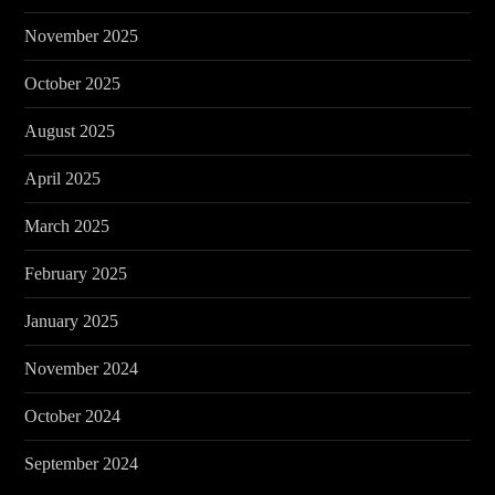
November 2025
October 2025
August 2025
April 2025
March 2025
February 2025
January 2025
November 2024
October 2024
September 2024