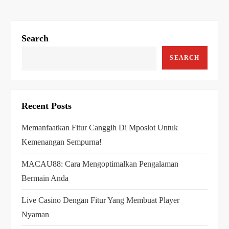
Search
SEARCH
Recent Posts
Memanfaatkan Fitur Canggih Di Mposlot Untuk
Kemenangan Sempurna!
MACAU88: Cara Mengoptimalkan Pengalaman
Bermain Anda
Live Casino Dengan Fitur Yang Membuat Player
Nyaman