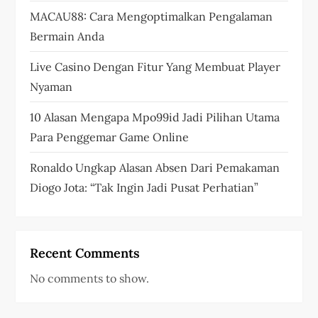
MACAU88: Cara Mengoptimalkan Pengalaman
i
Bermain Anda
o
Live Casino Dengan Fitur Yang Membuat Player
n
Nyaman
10 Alasan Mengapa Mpo99id Jadi Pilihan Utama
Para Penggemar Game Online
Ronaldo Ungkap Alasan Absen Dari Pemakaman
Diogo Jota: “Tak Ingin Jadi Pusat Perhatian”
Recent Comments
No comments to show.