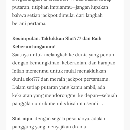
putaran, titipkan impianmu—jangan lupakan
bahwa setiap jackpot dimulai dari langkah
berani pertama.
Kesimpulan: Taklukkan Slot777 dan Raih
Keberuntunganmu!
Saatnya untuk melangkah ke dunia yang penuh
dengan kemungkinan, keberanian, dan harapan.
Inilah momenmu untuk mulai menaklukkan
dunia slot777 dan meraih jackpot pertamamu.
Dalam setiap putaran yang kamu ambil, ada
kekuatan yang mendorongmu ke depan—sebuah
panggilan untuk menulis kisahmu sendiri.
Slot mpo
, dengan segala pesonanya, adalah
panggung yang menyajikan drama