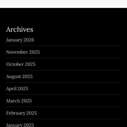
Archives
January 2026
November 2025
October 2025
August 2025
April 2025
March 2025
February 2025
January 2025