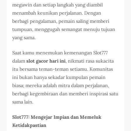
megawin dan setiap langkah yang diambil
menambah keunikan perjalanan. Dengan
berbagi pengalaman, pemain saling memberi
tumpuan, menggugah semangat menuju tujuan
yang sama.
Saat kamu menemukan kemenangan Slot777
dalam
slot gacor hari ini
, nikmati rasa sukacita
itu bersama teman-teman setiamu. Komunitas
ini bukan hanya sekadar kumpulan pemain
biasa; mereka adalah mitra dalam perjalanan,
berbagi kegembiraan dan memberi inspirasi satu
sama lain.
Slot777: Mengejar Impian dan Memeluk
Ketidakpastian