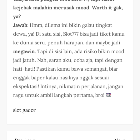
kejebak malahin merusak mood. Worth it gak,
ya?
Jawab
: Hmm, dilema ini bikin galau tingkat
dewa, ya! Di satu sisi, Slot777 bisa jadi tiket kamu
ke dunia seru, penuh harapan, dan maybe jadi
megawin
. Tapi di sisi lain, ada risiko bikin mood
jadi jatuh. Nah, saran aku, coba aja, tapi dengan
hati-hati! Pastikan kamu bawa semangat, biar
enggak baper kalau hasilnya nggak sesuai
ekspektasi! Intinya, nikmatin perjalanan, jangan
ragu untuk ambil langkah pertama, bro!
slot gacor
Previous
Next