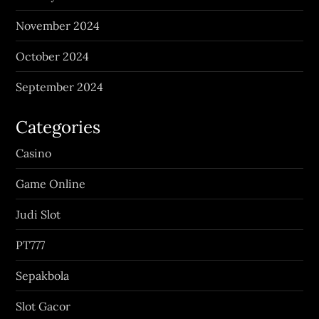
November 2024
October 2024
September 2024
Categories
Casino
Game Online
Judi Slot
PT777
Sepakbola
Slot Gacor