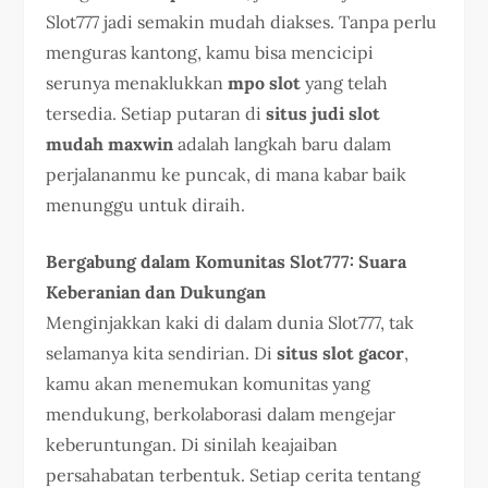
Slot777 jadi semakin mudah diakses. Tanpa perlu
menguras kantong, kamu bisa mencicipi
serunya menaklukkan
mpo slot
yang telah
tersedia. Setiap putaran di
situs judi slot
mudah maxwin
adalah langkah baru dalam
perjalananmu ke puncak, di mana kabar baik
menunggu untuk diraih.
Bergabung dalam Komunitas Slot777: Suara
Keberanian dan Dukungan
Menginjakkan kaki di dalam dunia Slot777, tak
selamanya kita sendirian. Di
situs slot gacor
,
kamu akan menemukan komunitas yang
mendukung, berkolaborasi dalam mengejar
keberuntungan. Di sinilah keajaiban
persahabatan terbentuk. Setiap cerita tentang